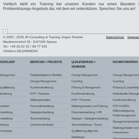
Vielfach stellt ein Training bei unseren Kunden nur einen Baustein 
Problemlösungs-Angebots dar, mit dem wir unterstützen. Sprechen Sie uns an!
© 2005 - 2026 JP-Consulting & Training Jürgen Peterke
Datenschutz
Impres
Maulbronnerhof 35 - D-67346 Speyer
Tel.: +49 (0) 62 32 / 68 77 525
UStIdent DE329899264
NGSFELDER
BERATUNG + PROJEKTE
QUALIFIZIERUNG +
FACHINFORMATION
SEMINARE
Management
Projektbeispiele im Überblick
Change Management
Change Management
Change Management
Coaching
Coaching
ualifizierung
Kundenorientierung
Führung & Management
Führung & Leadership
ientierung
KVP + Prozesse
Kundenorientierung
Interkulturelles Manag
Matrixorganisation
KVP + Prozesse
Kundenorientierung
anisation
Personalentwicklung
Matrixorganisation und Führung
KVP, KAIZEN,
Effizienzsteigerung,
ntwicklung
Strategieentwicklung
Personalentwicklung + HR
Fehlermanagement
entwicklung
Teamentwicklung
Strategie + Strategieentwicklung
Managemententwicklu
icklung
Unternehmenskultur
Teamentwicklung + Teams
Matrixorganisation un
menskultur
Qualifizierung allgemein
Unternehmen
Workshops
Organisationsentwickl