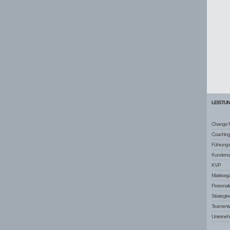
LEISTU
Change 
Coaching
Führungsq
Kundenor
KVP
Matrixorg
Personale
Strategie
Teamentw
Unterneh