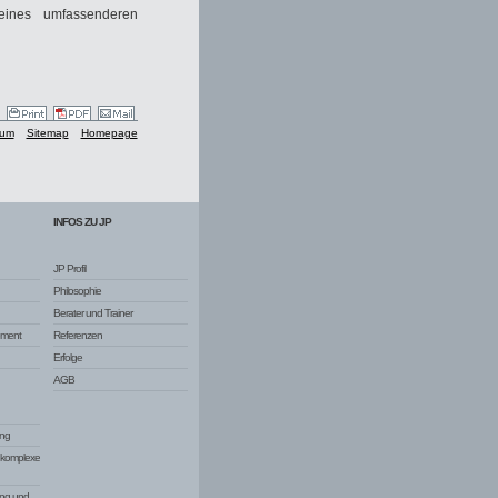
eines umfassenderen
sum
Sitemap
Homepage
INFOS ZU JP
JP Profil
Philosophie
Berater und Trainer
ement
Referenzen
Erfolge
AGB
ng
d komplexe
ung und