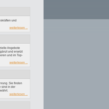
skräften und
weiterlesen ...
zielle Angebote
gänzt und ersetzt
beren und im Top-
weiterlesen ...
hrung. Sie finden
 sind in der
währt.
weiterlesen ...