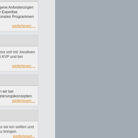
igene Anforderungen
e Expertise
ationalen Programmen
weiterlesen ...
ox voll mit kreativen
ei KVP und bei
weiterlesen ...
 wir bei
izierungskonzepten.
weiterlesen ...
 sie tun sollten und
u bringen.
weiterlesen...