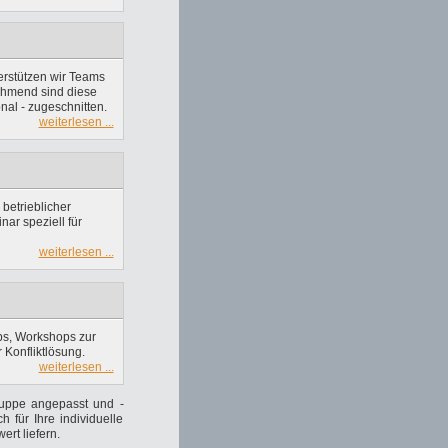
erstützen wir Teams
ehmend sind diese
nal - zugeschnitten.
weiterlesen ...
betrieblicher
ar speziell für
weiterlesen ...
ps, Workshops zur
Konfliktlösung.
weiterlesen ...
ruppe angepasst und -
h für Ihre individuelle
rt liefern.