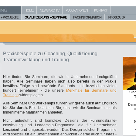
HOME
NEWS ARCHIV
PUBLIKATIONEN
KONTAKT
+ PROJEKTE
QUALIFIZIERUNG + SEMINARE
FACHINFORMATION
INFOS ZU JP
Praxisbeispiele zu Coaching, Qualifizierung,
Teamentwicklung und Training
Hier finden Sie Seminare, die wir in Unternehmen durchgeführt
haben.
Alle Seminare haben sich also bereits in der Praxis
bewährt.
Einige sind bewährte Standards - mit inzwischen vielen
hundert Teilnehmern - die unsere
Merkmale für Seminare und
Sind
Trainings
widerspiegeln.
T
Alle Seminare und Workshops führen wir gerne auch auf Englisch
Dann
für Sie durch.
Bitte beachten Sie, dass wir die Seminare nur als
u
firmeninterne Maßnahmen anbieten.
Nicht aufgeführt sind komplexe Designs der Führungskräfte-
0
entwicklung und Leadership-Programme, die für Unternehmen
konzipiert und umgesetzt wurden. Das Design solcher Programme
K
wird speziell für ein Unternehmen entwickelt - gerne auch für Ihres -