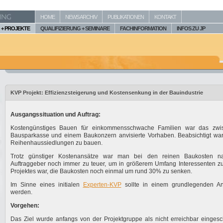
HOME
NEWS ARCHIV
PUBLIKATIONEN
KONTAKT
+ PROJEKTE
QUALIFIZIERUNG + SEMINARE
FACHINFORMATION
INFOS ZU JP
KVP Projekt: Effizienzsteigerung und Kostensenkung in der Bauindustrie
Ausgangssituation und Auftrag:
Kostengünstiges Bauen für einkommensschwache Familien war das zwi
Bausparkasse und einem Baukonzern anvisierte Vorhaben. Beabsichtigt wa
Reihenhaussiedlungen zu bauen.
Trotz günstiger Kostenansätze war man bei den reinen Baukosten n
Auftraggeber noch immer zu teuer, um in größerem Umfang Interessenten zu
Projektes war, die Baukosten noch einmal um rund 30% zu senken.
Im Sinne eines initialen
Experten-KVP
sollte in einem grundlegenden Ans
werden.
Vorgehen:
Das Ziel wurde anfangs von der Projektgruppe als nicht erreichbar eingesch