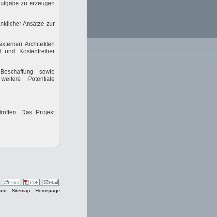
taufgabe zu erzeugen
klicher Ansätze zur
xternen Architekten
t und Kostentreiber
 Beschaffung sowie
weitere Potentiale
offen. Das Projekt
sum
Sitemap
Homepage