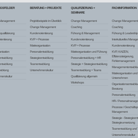
NGSFELDER
BERATUNG + PROJEKTE
QUALIFIZIERUNG +
FACHINFORMATION
SEMINARE
Management
Projektbeispiele im Überblick
Change Management
Change Management
Change Management
Coaching
Coaching
ualifizierung
Kundenorientierung
Führung & Management
Führung & Leadership
ientierung
KVP + Prozesse
Kundenorientierung
Interkulturelles Manag
Matrixorganisation
KVP + Prozesse
Kundenorientierung
anisation
Personalentwicklung
Matrixorganisation und Führung
KVP, KAIZEN,
Effizienzsteigerung,
ntwicklung
Strategieentwicklung
Personalentwicklung + HR
Fehlermanagement
entwicklung
Teamentwicklung
Strategie + Strategieentwicklung
Managemententwicklu
icklung
Unternehmenskultur
Teamentwicklung + Teams
Matrixorganisation un
menskultur
Qualifizierung allgemein
Unternehmen
Workshops
Organisationsentwickl
Beratung
Personalentwicklung
HR- / Personalmanag
Prozesse / Geschäftsp
Management
Strategie - Strategieent
Strategieumsetzung
Teamentwicklung und
Unternehmenskultur