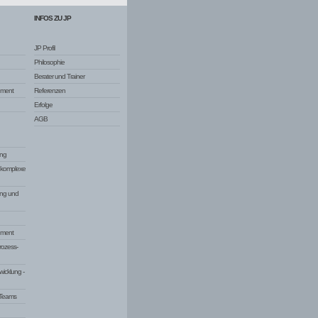
INFOS ZU JP
JP Profil
Philosophie
Berater und Trainer
ement
Referenzen
Erfolge
AGB
ng
d komplexe
ung und
ement
rozess-
wicklung -
 Teams