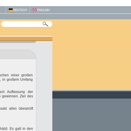
DEUTSCH
ENGLISH
schen einer großen
r, in großem Umfang
ach Auffassung der
 gewinnen. Ziel des
atz alles überprüft
ätzt. Es galt in den