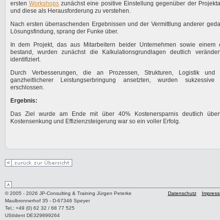
ersten
Workshops
zunächst eine positive Einstellung gegenüber der Projek
und diese als Herausforderung zu verstehen.
Nach ersten überraschenden Ergebnissen und der Vermittlung anderer gedan
Lösungsfindung, sprang der Funke über.
In dem Projekt, das aus Mitarbeitern beider Unternehmen sowie einem e
bestand, wurden zunächst die Kalkulationsgrundlagen deutlich veränder
identifiziert.
Durch Verbesserungen, die an Prozessen, Strukturen, Logistik und
ganzheitlicherer Leistungserbringung ansetzten, wurden sukzessive 
erschlossen.
Ergebnis:
Das Ziel wurde am Ende mit über 40% Kostenersparnis deutlich übertr
Kostensenkung und Effizienzsteigerung war so ein voller Erfolg.
© 2005 - 2026 JP-Consulting & Training Jürgen Peterke
Datenschutz
Impres
Maulbronnerhof 35 - D-67346 Speyer
Tel.: +49 (0) 62 32 / 68 77 525
UStIdent DE329899264