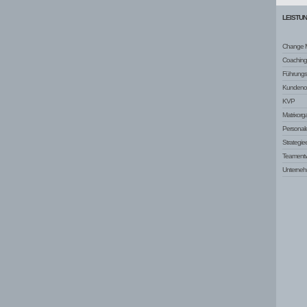
LEISTU
Change 
Coaching
Führungsq
Kundenor
KVP
Matrixorg
Personale
Strategie
Teamentw
Unterneh