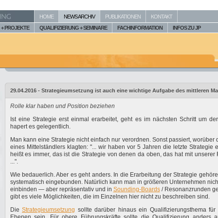
HOME
NEWS ARCHIV
PUBLIKATIONEN
KONTAKT
+ PROJEKTE
QUALIFIZIERUNG + SEMINARE
FACHINFORMATION
INFOS ZU JP
29.04.2016 - Strategieumsetzung ist auch eine wichtige Aufgabe des mittleren 
Rolle klar haben und Position beziehen
Ist eine Strategie erst einmal erarbeitet, geht es im nächsten Schritt um d
hapert es gelegentlich.
Man kann eine Strategie nicht einfach nur verordnen. Sonst passiert, worüber 
eines Mittelständlers klagten: "... wir haben vor 5 Jahren die letzte Strategie 
heißt es immer, das ist die Strategie von denen da oben, das hat mit unserer R
...".
Wie bedauerlich. Aber es geht anders. In die Erarbeitung der Strategie gehör
systematisch eingebunden. Natürlich kann man in größeren Unternehmen nicht
einbinden — aber repräsentativ und in
Sounding-Boards
/ Resonanzrunden geh
gibt es viele Möglichkeiten, die im Einzelnen hier nicht zu beschreiben sind.
Die
Strategieumsetzung
sollte darüber hinaus ein Qualifizierungsthema für 
Ebenen sein. Für obere Führungskräfte sollte die Qualifizierung anders a