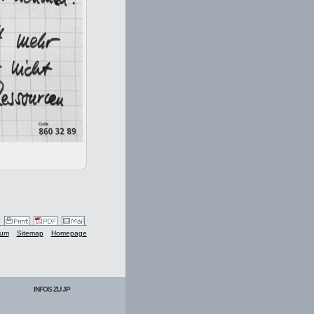
sum
Sitemap
Homepage
INFOS ZU JP