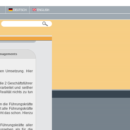
DEUTSCH
ENGLISH
Managements
eren Umsetzung. Hier
die 2 Geschäftsführer
erarbeitet und seither
ealität nichts zu tun
en die Führungskräfte
 alle Führungskräfte
t das schon. Hierzu
Führungskräfte aller
ussehen als für die