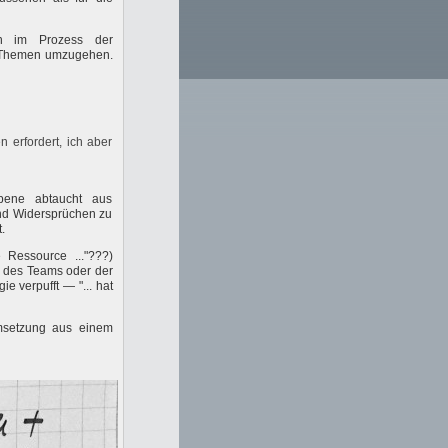
en im Prozess der
en Themen umzugehen.
 erfordert, ich aber
Ebene abtaucht aus
und Widersprüchen zu
.
e Ressource ..."???)
on des Teams oder der
e verpufft — "... hat
umsetzung aus einem