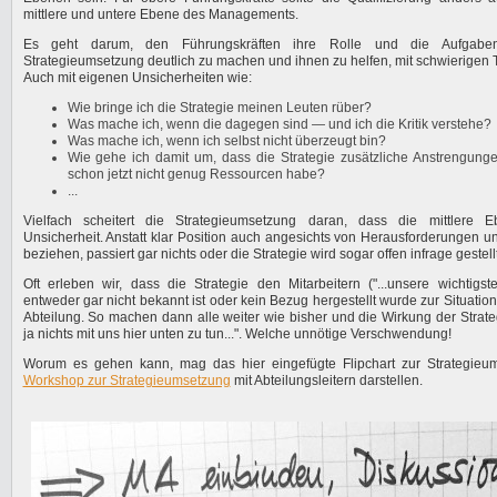
mittlere und untere Ebene des Managements.
Es geht darum, den Führungskräften ihre Rolle und die Aufgab
Strategieumsetzung deutlich zu machen und ihnen zu helfen, mit schwierig
Auch mit eigenen Unsicherheiten wie:
Wie bringe ich die Strategie meinen Leuten rüber?
Was mache ich, wenn die dagegen sind — und ich die Kritik verstehe?
Was mache ich, wenn ich selbst nicht überzeugt bin?
Wie gehe ich damit um, dass die Strategie zusätzliche Anstrengungen
schon jetzt nicht genug Ressourcen habe?
...
Vielfach scheitert die Strategieumsetzung daran, dass die mittlere 
Unsicherheit. Anstatt klar Position auch angesichts von Herausforderungen 
beziehen, passiert gar nichts oder die Strategie wird sogar offen infrage gestellt
Oft erleben wir, dass die Strategie den Mitarbeitern ("...unsere wichtigst
entweder gar nicht bekannt ist oder kein Bezug hergestellt wurde zur Situati
Abteilung. So machen dann alle weiter wie bisher und die Wirkung der Strategi
ja nichts mit uns hier unten zu tun...". Welche unnötige Verschwendung!
Worum es gehen kann, mag das hier eingefügte Flipchart zur Strategie
Workshop zur Strategieumsetzung
mit Abteilungsleitern darstellen.