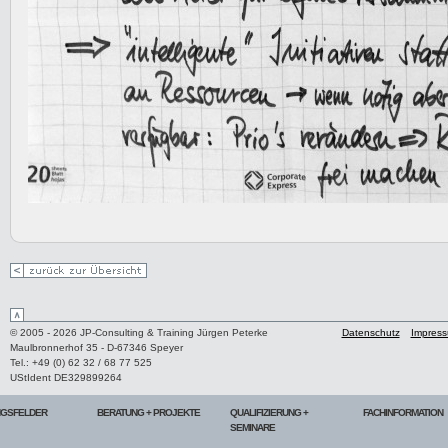
© 2005 - 2026 JP-Consulting & Training Jürgen Peterke
Datenschutz
Impres
Maulbronnerhof 35 - D-67346 Speyer
Tel.: +49 (0) 62 32 / 68 77 525
UStIdent DE329899264
NGSFELDER
BERATUNG + PROJEKTE
QUALIFIZIERUNG +
FACHINFORMATION
SEMINARE